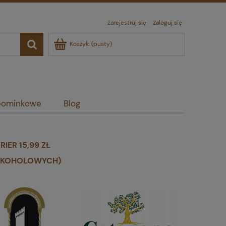
Zarejestruj się
Zaloguj się
Koszyk:
(pusty)
pominkowe
Blog
ER 15,99 ZŁ
ALKOHOLOWYCH)