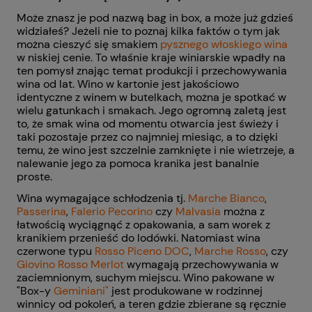
Może znasz je pod nazwą bag in box, a może już gdzieś
widziałeś? Jeżeli nie to poznaj kilka faktów o tym jak
można cieszyć się smakiem
pysznego włoskiego wina
w niskiej cenie. To właśnie kraje winiarskie wpadły na
ten pomysł znając temat produkcji i przechowywania
wina od lat. Wino w kartonie jest jakościowo
identyczne z winem w butelkach, można je spotkać w
wielu gatunkach i smakach. Jego ogromną zaletą jest
to, że smak wina od momentu otwarcia jest świeży i
taki pozostaje przez co najmniej miesiąc, a to dzięki
temu, że wino jest szczelnie zamknięte i nie wietrzeje, a
nalewanie jego za pomoca kranika jest banalnie
proste.
Wina wymagające schłodzenia tj.
Marche Bianco
,
Passerina
,
Falerio Pecorino
czy
Malvasia
można z
łatwością wyciągnąć z opakowania, a sam worek z
kranikiem przenieść do lodówki. Natomiast wina
czerwone typu
Rosso Piceno DOC
,
Marche Rosso
, czy
Giovino Rosso Merlot
wymagają przechowywania w
zaciemnionym, suchym miejscu. Wino pakowane w
"Box-y
Geminiani
"
jest produkowane w rodzinnej
winnicy od pokoleń, a teren gdzie zbierane są ręcznie