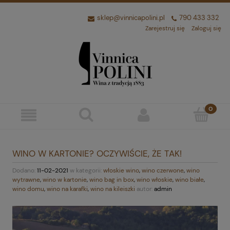
sklep@vinnicapolini.pl
790 433 332
Zarejestruj się
Zaloguj się
WINO W KARTONIE? OCZYWIŚCIE, ŻE TAK!
Dodano:
11-02-2021
w kategorii:
włoskie wino
,
wino czerwone
,
wino
wytrawne
,
wino w kartonie
,
wino bag in box
,
wino włoskie
,
wino białe
,
wino domu
,
wino na karafki
,
wino na kileiszki
autor:
admin