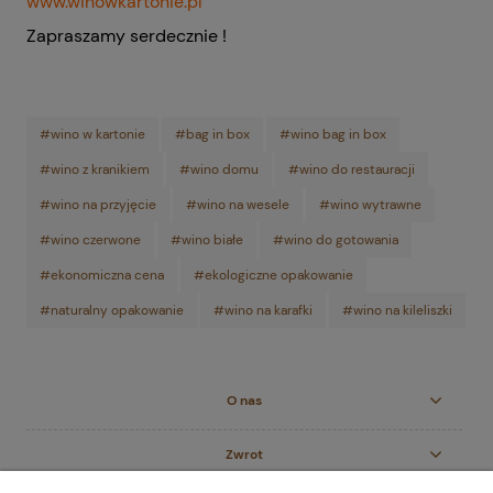
www.winowkartonie.pl
Zapraszamy serdecznie !
#wino w kartonie
#bag in box
#wino bag in box
#wino z kranikiem
#wino domu
#wino do restauracji
#wino na przyjęcie
#wino na wesele
#wino wytrawne
#wino czerwone
#wino białe
#wino do gotowania
#ekonomiczna cena
#ekologiczne opakowanie
#naturalny opakowanie
#wino na karafki
#wino na kileliszki
O nas
Zwrot